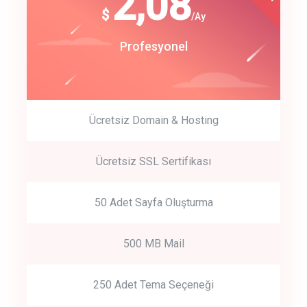
180
2,08
$
$
/year
/Ay
track energy costs
Start Up
Profesyonel
predictive dialing
Ücretsiz Domain & Hosting
Get Started
Ücretsiz SSL Sertifikası
Start by trying our service for 30 days free trial no credit card
required.
50 Adet Sayfa Oluşturma
500 MB Mail
250 Adet Tema Seçeneği