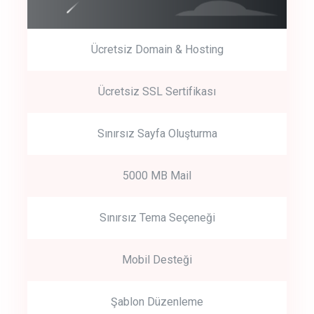
Ücretsiz Domain & Hosting
Get Started
Ücretsiz SSL Sertifikası
Start by trying our service for 30 days free trial no credit card
required.
Sınırsız Sayfa Oluşturma
5000 MB Mail
Sınırsız Tema Seçeneği
Mobil Desteği
Şablon Düzenleme