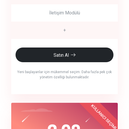
İletişim Modülü
+
Satın Al
Yeni başlayanlar için mükemmel seçim. Daha fazla pek çok
yönetim özelliği bulunmaktadır.
crm auto cync
KULLANICI SEÇİMİ
Best Choice
click to call back