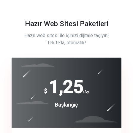
Hazır Web Sitesi Paketleri
Hazır web sitesi ile işinizi dijitale taşıyın!
Tek tıkla, otomatik!
Free
1,25
$
/Ay
Basic
Başlangıç