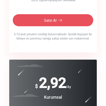
Satın Al
E-Ticaret yönetim özelliği bulunmaktadır. Sürekli büyüyen bir
kitleye ve çevrimiçi varlığa sahip siteler için mükemmel.
crm auto cync
click to call back
240
2,92
$
$
/year
/Ay
track energy costs
Coroprate
Kurumsal
predictive dialing